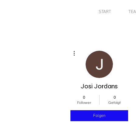
START
TE
Weitere Optionen
Josi Jordans
0
0
Follower
Gefolgt
Folgen